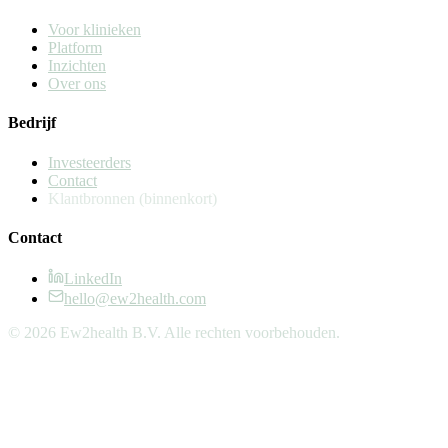
Voor klinieken
Platform
Inzichten
Over ons
Bedrijf
Investeerders
Contact
Klantbronnen
(binnenkort)
Contact
LinkedIn
hello@ew2health.com
© 2026 Ew2health B.V. Alle rechten voorbehouden.