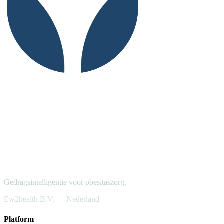
Gedragsintelligentie voor obesitaszorg.
Ew2health B.V. — Nederland
Platform