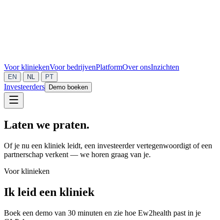
Voor klinieken
Voor bedrijven
Platform
Over ons
Inzichten
|
|
EN
NL
PT
Investeerders
Demo boeken
Laten we praten.
Of je nu een kliniek leidt, een investeerder vertegenwoordigt of een
partnerschap verkent — we horen graag van je.
Voor klinieken
Ik leid een kliniek
Boek een demo van 30 minuten en zie hoe Ew2health past in je