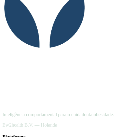
Inteligência comportamental para o cuidado da obesidade.
Ew2health B.V. — Holanda
Plataforma