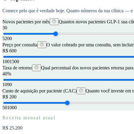
Comece pelo que é verdade hoje. Quatro números da sua clínica — e 
Novos pacientes por mês
Quantos novos pacientes GLP-1 sua clín
30
5
200
Preço por consulta
O valor cobrado por uma consulta, sem inclui
R$ 600
100
1500
Taxa de retorno
Qual percentual dos novos pacientes retorna par
40%
10
90
Custo de aquisição por paciente (CAC)
Quanto você investe em m
R$ 200
50
1000
Receita mensal atual
R$ 25.200