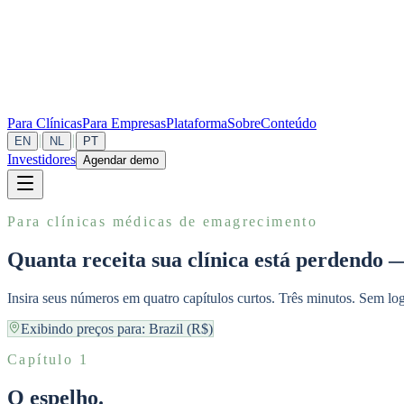
Para Clínicas
Para Empresas
Plataforma
Sobre
Conteúdo
|
|
EN
NL
PT
Investidores
Agendar demo
Para clínicas médicas de emagrecimento
Quanta receita sua clínica está perdendo 
Insira seus números em quatro capítulos curtos. Três minutos. Sem l
Exibindo preços para:
Brazil (R$)
Capítulo 1
O espelho.