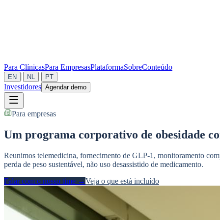
Para Clínicas
Para Empresas
Plataforma
Sobre
Conteúdo
|
|
EN
NL
PT
Investidores
Agendar demo
Para empresas
Um programa corporativo de obesidade co
Reunimos telemedicina, fornecimento de GLP-1, monitoramento compo
perda de peso sustentável, não uso desassistido de medicamento.
Falar com o nosso time →
Veja o que está incluído