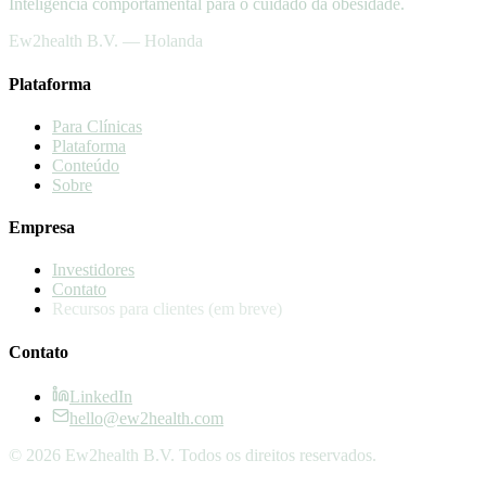
Inteligência comportamental para o cuidado da obesidade.
Ew2health B.V. — Holanda
Plataforma
Para Clínicas
Plataforma
Conteúdo
Sobre
Empresa
Investidores
Contato
Recursos para clientes
(em breve)
Contato
LinkedIn
hello@ew2health.com
© 2026 Ew2health B.V. Todos os direitos reservados.